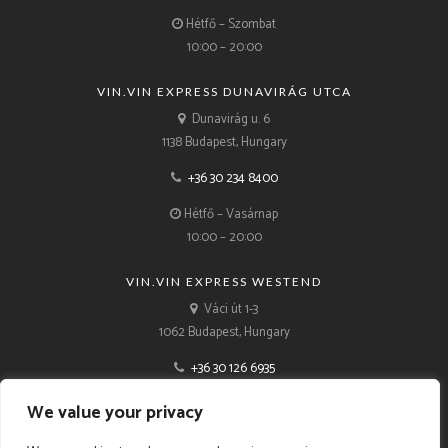
Hétfő – Szombat
10:00 – 20:00
VIN.VIN EXPRESS DUNAVIRÁG UTCA
Dunavirág u. 6
1138 Budapest, Hungary
+36 30 234 8400
Hétfő – Vasárnap
10:00 – 20:00
VIN.VIN EXPRESS WESTEND
Váci út 1-3
1062 Budapest, Hungary
+36 30 126 6935
Hétfő – Vasárnap
We value your privacy
10:00 – 21:00