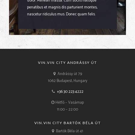
dolor. Aenean massa. Cum sociis natoque
penatibus et magnis dis parturient montes,
nascetur ridiculus mus. Donec quam felis.
VIN.VIN CITY ANDRÁSSY ÚT
Andrássy út 79
1062 Budapest, Hungary
+36 30 223 4222
Hétfő – Vasárnap
11:00 – 22:00
VIN.VIN CITY BARTÓK BÉLA ÚT
Bartók Béla út 41