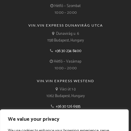
Hétfő – Szombat
10:00 – 20:00
VIN.VIN EXPRESS DUNAVIRÁG UTCA
Dunavirág u. 6
1138 Budapest, Hungary
+36 30 234 8400
Hétfő – Vasárnap
10:00 – 20:00
VIN.VIN EXPRESS WESTEND
Váci út 1-3
1062 Budapest, Hungary
+36 30 126 6935
Hétfő – Vasárnap
We value your privacy
10:00 – 21:00
We use cookies to enhance your browsing experience, serve