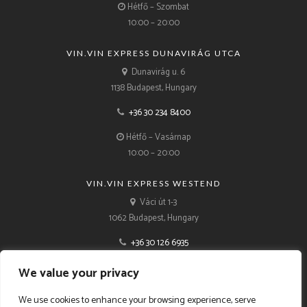
Hétfő – Szombat
10:00 – 20:00
VIN.VIN EXPRESS DUNAVIRÁG UTCA
Dunavirág u. 6
1138 Budapest, Hungary
+36 30 234 8400
Hétfő – Vasárnap
10:00 – 20:00
VIN.VIN EXPRESS WESTEND
Váci út 1-3
1062 Budapest, Hungary
+36 30 126 6935
Hétfő – Vasárnap
We value your privacy
10:00 – 21:00
We use cookies to enhance your browsing experience, serve