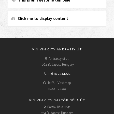
This is an awesome templae
Click me to display content
VIN.VIN CITY ANDRÁSSY ÚT
Andrássy út 79
1062 Budapest, Hungary
+36 30 223 4222
Hétfő – Vasárnap
11:00 – 22:00
VIN.VIN CITY BARTÓK BÉLA ÚT
Bartók Béla út 41
1114 Budapest, Hungary