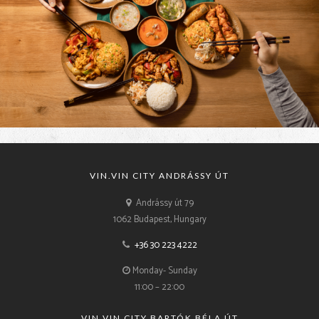
VIN.VIN CITY ANDRÁSSY ÚT
Andrássy út 79
1062 Budapest, Hungary
+36 30 223 4222
Monday- Sunday
11:00 – 22:00
VIN.VIN CITY BARTÓK BÉLA ÚT